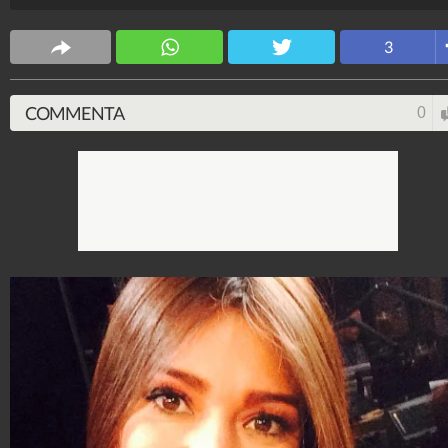
Spettacolo Fanpage
4.053.371.229
-
9.455 video
-
76.076 foto
3
COMMENTA
0