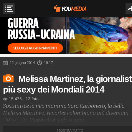
12 giugno 2014
19:17
Melissa Martinez, la giornalis
più sexy dei Mondiali 2014
15.476
-
12 foto
Sostituisce la neo mamma Sara Carbonero, la bella
Melissa Martinez, reporter colombiana già diventata
"Miss" dei Mondiali di calcio 2014.
MOSTRA TUTTO