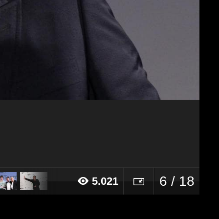
6 / 18
5.021
14 alle ore 12:40