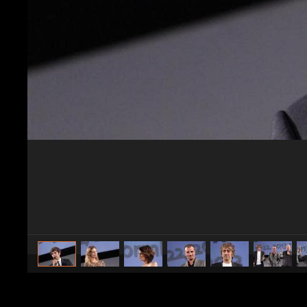
caricato da
Spettacolo Fanpage