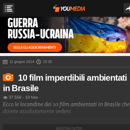
11 giugno 2014
23:35
10 film imperdibili ambientati
in Brasile
37.556
-
10 foto
Ecco le locandine dei 10 film ambientati in Brasile che
dovete assolutamente vedere.
Spettacolo Fanpage
MOSTRA TUTTO
4.053.356.190
-
9.454 video
-
76.076 foto