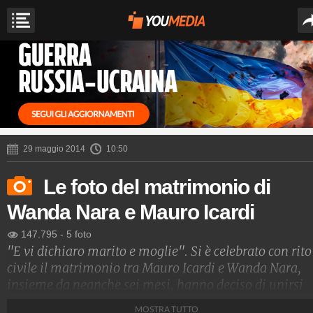
29 maggio 2014
10:50
Le foto del matrimonio di
Wanda Nara e Mauro Icardi
147.795
-
5 foto
"E vi dichiaro marito e moglie". Si è celebrato con rito
civile il matrimonio tra Mauro Icardi e Wanda Nara,
insieme da neanche sei mesi, hanno deciso di unirsi
civilmente in una sobria cerimonia al Municipio di S
MOSTRA TUTTO