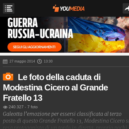
27 maggio 2014
13:30
Le foto della caduta di
Modestina Cicero al Grande
Fratello 13
240.327
-
7 foto
Galeotta l’emozione per essersi classificata al terzo
posto di questo Grande Fratello 13, Modestina Cicero s
resa protagonista di un tonfo in diretta, proprio pochi