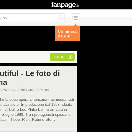
Comincia
da qui!
SEGUI
tiful - Le foto di
na
 il
24 maggio 2014 alle ore 21:06
l è la soap opera americana trasmessa tutti
 su Canale 5. In produzione dal 1987, ideata
am J. Bell e Lee Philip Bell, è arrivata in
l 4 Giugno 1990. Tra i protagonisti spiccano
Liam, Hope, Rick, Katie e Steffy.