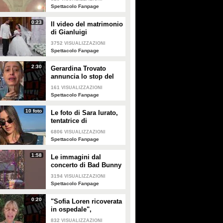
Enrico
Spettacolo Fanpage
0:23
Il video del matrimonio
di Gianluigi
Donnarumma e Alessia
3752
VISUALIZZAZIONI
Elefante
Spettacolo Fanpage
2:30
Gerardina Trovato
annuncia lo stop del
tour per problemi di
161
VISUALIZZAZIONI
salute
Spettacolo Fanpage
10 foto
Le foto di Sara Iurato,
tentatrice di
Temptation Island 2026
6806
VISUALIZZAZIONI
Spettacolo Fanpage
1:58
Le immagini dal
concerto di Bad Bunny
a Milano
3194
VISUALIZZAZIONI
Spettacolo Fanpage
0:20
"Sofia Loren ricoverata
in ospedale",
Alessandra Mussolini
832
VISUALIZZAZIONI