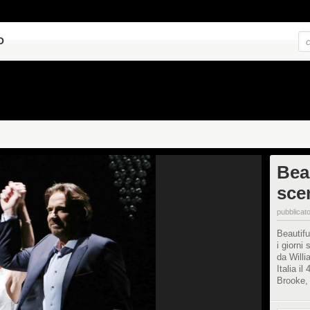
O
Beau
sce
pubblicato
Beautifu
i giorni
da Willi
Italia i
Brooke, 