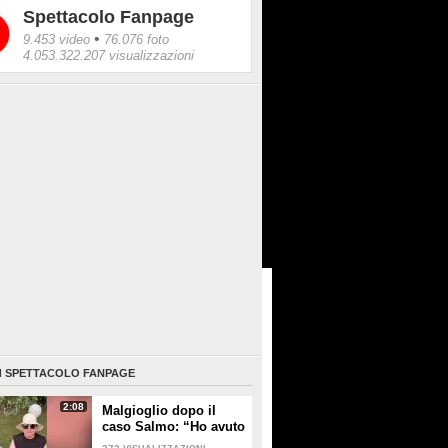
Spettacolo Fanpage
•
9.453 video
76.076 foto
4.053.322.207 visualizzazioni
I
SPETTACOLO FANPAGE
2:08
Malgioglio dopo il
caso Salmo: “Ho avuto
un melanoma. Mettete