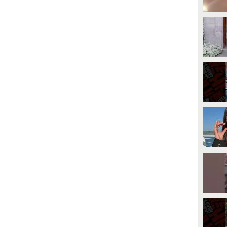
Confessions of a Dangerous Mind
con George Clooney.