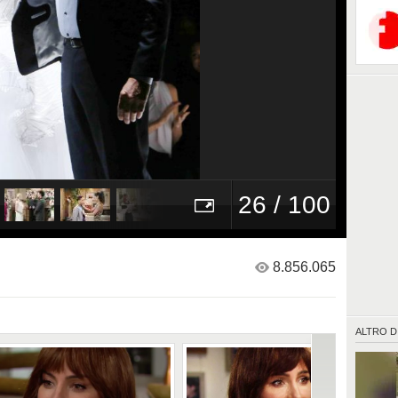
26 / 100
8.856.065
ALTRO D