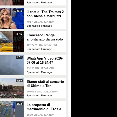
smentisce: "È serena e
Spettacolo Fanpage
forte"
13 foto
Il cast di The Traitors 2
con Alessia Marcuzzi
7017
VISUALIZZAZIONI
Spettacolo Fanpage
0:05
Francesco Renga
allontanato da un volo
Ryanair dopo una
12077
VISUALIZZAZIONI
discussione con gli
Spettacolo Fanpage
steward
1:01
WhatsApp Video 2026-
07-06 at 16.24.47
234
VISUALIZZAZIONI
Spettacolo Fanpage
3:35
Siamo stati al concerto
di Ultimo a Tor
Vergata: "È il giorno
407618
VISUALIZZAZIONI
che aspettavo, questa è
Spettacolo Fanpage
la favola"
4:33
La proposta di
matrimonio di Eros a
Guendalina Canessa
1579
VISUALIZZAZIONI