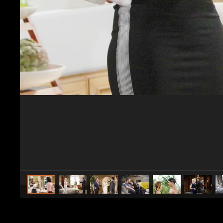
caricato da
Spettacolo Fanpage