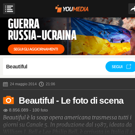
Beautiful
SEGUI
24 maggio 2014
21:06
Beautiful - Le foto di scena
8.856.089
-
100 foto
Beautiful è la soap opera americana trasmessa tutti i
giorni su Canale 5. In produzione dal 1987, ideata da
William J. Bell e Lee Philip Bell, è arrivata in Italia il 4