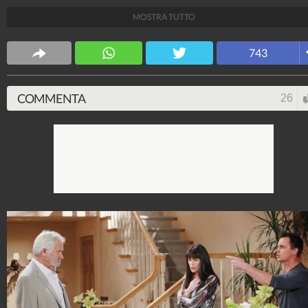
Giugno 1990. Tra i protagonisti spiccano Brooke, Lia
MOSTRA TUTTO
Hope, Rick, Katie e Steffy.
Spettacolo Fanpage
743
4.053.363.086
-
9.454 video
-
76.076 foto
COMMENTA
26