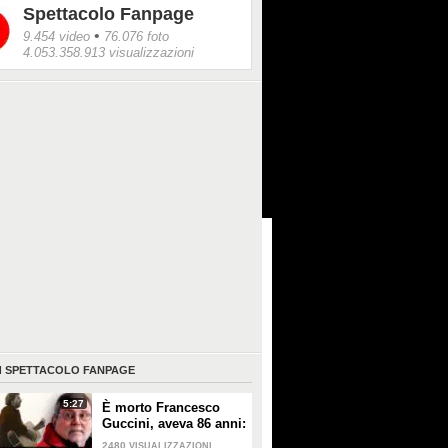
Spettacolo Fanpage
•
9.454 video
76.076 foto
4.053.358.913 visualizzazioni
I
SPETTACOLO FANPAGE
5:27
È morto Francesco
Guccini, aveva 86 anni:
è stato uno dei
2480
VISUALIZZAZIONI