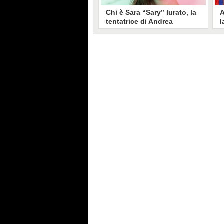
Chi è Sara “Sary” Iurato, la
A
tentatrice di Andrea
l
Petraroli a Temptation
S
Island 2026
s
Sara Iurato, soprannominata
G
“Sary”, è la tentatrice che ha fatto
l
vacillare Andrea Petraroli,
p
fidanzato di Iris De Lorenzis, a
C
Temptation Island 2026. Siciliana,
l
ha 24 anni e ha provato a mettere
o
in crisi il rapporto già precario tra
R
i due protagonisti del docu-reality
s
condotto da Filippo Bisciglia.
i
F