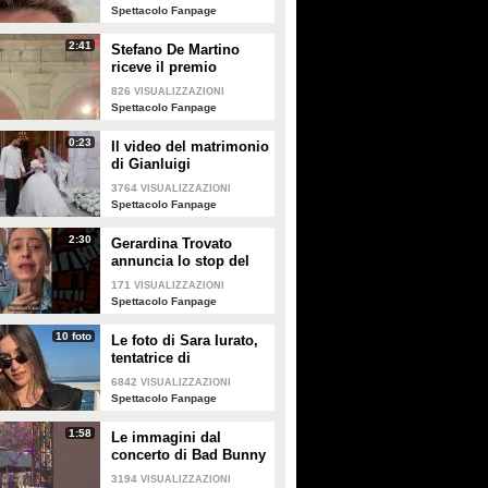
creme solari
Spettacolo Fanpage
2:41
Stefano De Martino
riceve il premio
intitolato al padre
826
VISUALIZZAZIONI
Enrico
Spettacolo Fanpage
0:23
Il video del matrimonio
di Gianluigi
Donnarumma e Alessia
3764
VISUALIZZAZIONI
Elefante
Spettacolo Fanpage
2:30
Gerardina Trovato
annuncia lo stop del
tour per problemi di
171
VISUALIZZAZIONI
salute
Spettacolo Fanpage
10 foto
Le foto di Sara Iurato,
tentatrice di
Temptation Island 2026
6842
VISUALIZZAZIONI
Spettacolo Fanpage
1:58
Le immagini dal
concerto di Bad Bunny
a Milano
3194
VISUALIZZAZIONI