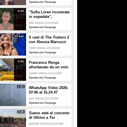
Spettacolo Fanpage
0:20
"Sofia Loren ricoverata
in ospedale",
Alessandra Mussolini
835
VISUALIZZAZIONI
smentisce: "È serena e
Spettacolo Fanpage
forte"
13 foto
Il cast di The Traitors 2
con Alessia Marcuzzi
7082
VISUALIZZAZIONI
Spettacolo Fanpage
0:05
Francesco Renga
allontanato da un volo
Ryanair dopo una
12080
VISUALIZZAZIONI
discussione con gli
Spettacolo Fanpage
steward
1:01
WhatsApp Video 2026-
07-06 at 16.24.47
234
VISUALIZZAZIONI
Spettacolo Fanpage
3:35
Siamo stati al concerto
di Ultimo a Tor
Vergata: "È il giorno
409298
VISUALIZZAZIONI
che aspettavo, questa è