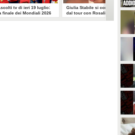
scolti tv di ieri 19 luglio:
Giulia Stabile si confessa
a finale dei Mondiali 2026
dal tour con Rosalia: "Non
pagna-Argentina
sono stata bene, costretta
travince (67.9%)
a stare chiusa in camera"
li ascolti tv di domenica 19
In giro per il mondo nel corpo di
uglio. Su Rai1 è stata trasmessa la
ballo di Rosalia, Giulia Stabile si è
artita conclusiva dei Mondiali di
lasciata andare a una confessione
alcio 2026, che ha visto trionfare
social dopo aver trascorso alcuni
a Spagna. Su Canale 5 è andato in
giorni chiusa nella sua stanza
nda un nuovo episodio di
d'hotel a causa di un malessere:
acconto di una notte. Nessuna
"La luce non arriva solo dagli
fida nell'access prime, è andata
altri. A volte è già dentro di noi".
n onda solo La Ruota della
ortuna.