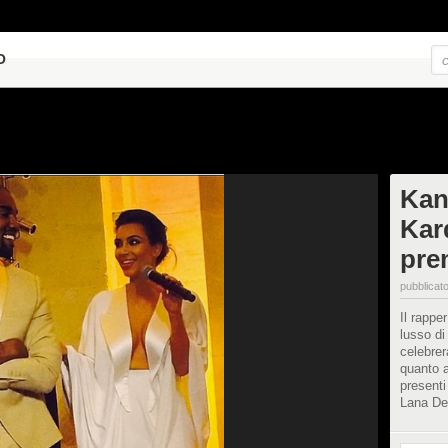
O
Kan
Kar
pre
pubblicato
Il rappe
lusso di
celebrer
quanto a
presenti
Lana De