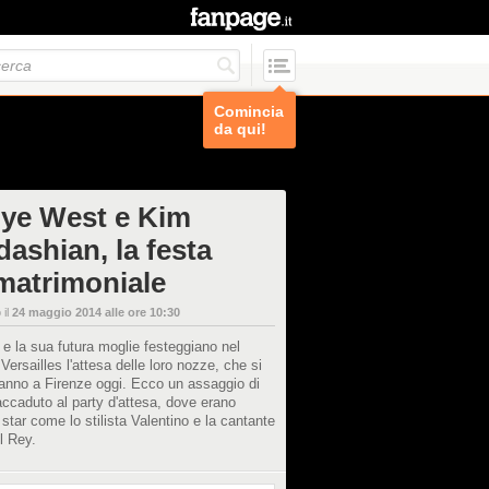
Comincia
da qui!
ye West e Kim
dashian, la festa
matrimoniale
 il
24 maggio 2014 alle ore 10:30
r e la sua futura moglie festeggiano nel
 Versailles l'attesa delle loro nozze, che si
anno a Firenze oggi. Ecco un assaggio di
ccaduto al party d'attesa, dove erano
 star come lo stilista Valentino e la cantante
l Rey.