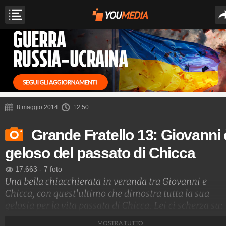
8 maggio 2014
12:50
Grande Fratello 13: Giovanni 
geloso del passato di Chicca
17.663
-
7 foto
Una bella chiacchierata in veranda tra Giovanni e
Chicca, con quest'ultimo che dimostra tutta la sua
gelosia per la vita passata di Chicca. Lei ci scherza su:
"Gelosone!".
MOSTRA TUTTO