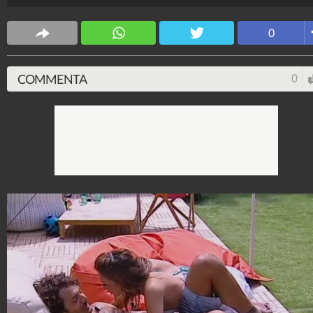
Spettacolo Fanpage
0
4.053.355.930
-
9.454 video
-
76.076 foto
COMMENTA
0