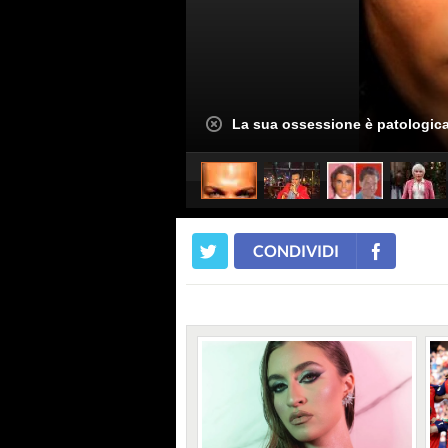
La sua ossessione è patologic
CONDIVIDI