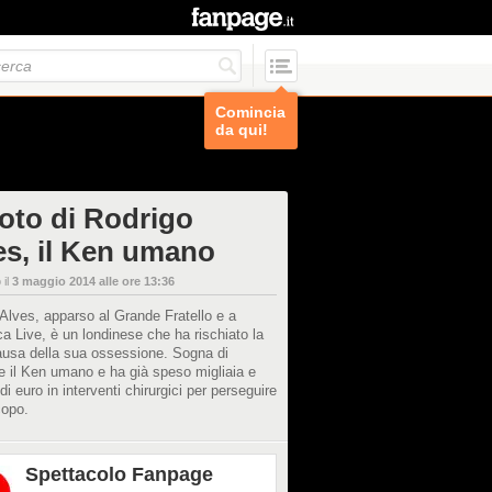
Comincia
da qui!
foto di Rodrigo
es, il Ken umano
 il
3 maggio 2014 alle ore 13:36
Alves, apparso al Grande Fratello e a
 Live, è un londinese che ha rischiato la
ausa della sua ossessione. Sogna di
e il Ken umano e ha già speso migliaia e
 di euro in interventi chirurgici per perseguire
copo.
Spettacolo Fanpage