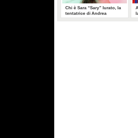
Chi è Sara “Sary” Iurato, la
A
tentatrice di Andrea
l
Petraroli a Temptation
S
Island 2026
s
Sara Iurato, soprannominata
G
“Sary”, è la tentatrice che ha fatto
l
vacillare Andrea Petraroli,
p
fidanzato di Iris De Lorenzis, a
C
Temptation Island 2026. Siciliana,
l
ha 24 anni e ha provato a mettere
o
in crisi il rapporto già precario tra
R
i due protagonisti del docu-reality
s
condotto da Filippo Bisciglia.
i
F