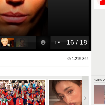
a
16 / 18
1.215.865
ALTRO D