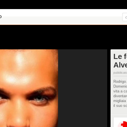
O
Le 
Alv
pubblicato
Rodrigo 
Domenica
vita a c
diventar
migliaia
il suo s