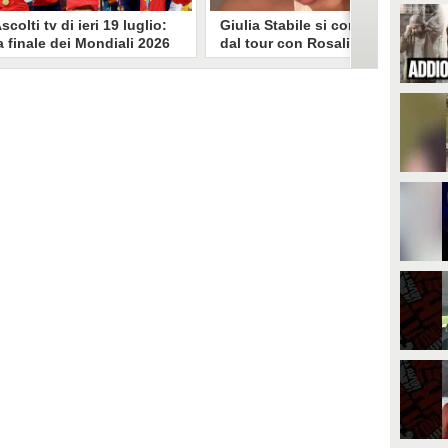
scolti tv di ieri 19 luglio:
Giulia Stabile si confessa
a finale dei Mondiali 2026
dal tour con Rosalia: "Non
pagna-Argentina
sono stata bene, costretta
travince (67.9%)
a stare chiusa in camera"
li ascolti tv di domenica 19
In giro per il mondo nel corpo di
uglio. Su Rai1 è stata trasmessa la
ballo di Rosalia, Giulia Stabile si è
artita conclusiva dei Mondiali di
lasciata andare a una confessione
alcio 2026, che ha visto trionfare
social dopo aver trascorso alcuni
a Spagna. Su Canale 5 è andato in
giorni chiusa nella sua stanza
nda un nuovo episodio di
d'hotel a causa di un malessere:
acconto di una notte. Nessuna
"La luce non arriva solo dagli
fida nell'access prime, è andata
altri. A volte è già dentro di noi".
n onda solo La Ruota della
ortuna.