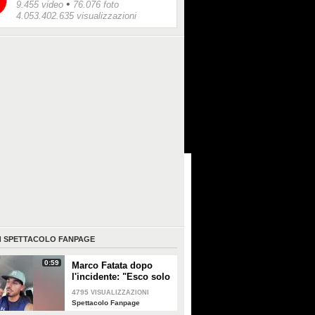
•
9.455 video
76.076 foto
4.053.402.635 visualizzazioni
I
SPETTACOLO FANPAGE
0:59
Marco Fatata dopo
l'incidente: "Esco solo
di sera, i primi tempi
4795
VISUALIZZAZIONI
non riuscivo a
Spettacolo Fanpage
guardarmi"