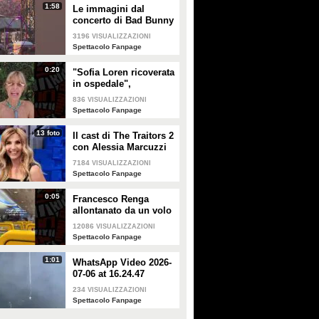
1:58
Le immagini dal
concerto di Bad Bunny
a Milano
3196
VISUALIZZAZIONI
Spettacolo Fanpage
0:20
"Sofia Loren ricoverata
in ospedale",
Alessandra Mussolini
836
VISUALIZZAZIONI
smentisce: "È serena e
Spettacolo Fanpage
forte"
13 foto
Il cast di The Traitors 2
con Alessia Marcuzzi
7184
VISUALIZZAZIONI
Spettacolo Fanpage
0:05
Francesco Renga
allontanato da un volo
Ryanair dopo una
12086
VISUALIZZAZIONI
discussione con gli
Spettacolo Fanpage
steward
1:01
WhatsApp Video 2026-
07-06 at 16.24.47
234
VISUALIZZAZIONI
Spettacolo Fanpage