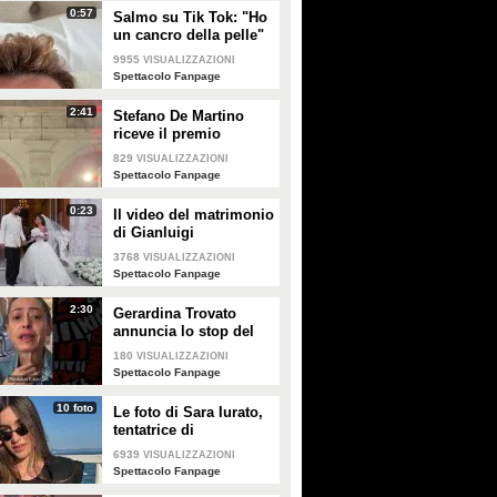
0:57
Salmo su Tik Tok: "Ho
un cancro della pelle"
e apre al dibattito sulle
9955
VISUALIZZAZIONI
creme solari
Spettacolo Fanpage
2:41
Stefano De Martino
riceve il premio
intitolato al padre
829
VISUALIZZAZIONI
Enrico
Spettacolo Fanpage
0:23
Il video del matrimonio
di Gianluigi
Donnarumma e Alessia
3768
VISUALIZZAZIONI
Elefante
Spettacolo Fanpage
2:30
Gerardina Trovato
annuncia lo stop del
tour per problemi di
180
VISUALIZZAZIONI
salute
Spettacolo Fanpage
10 foto
Le foto di Sara Iurato,
tentatrice di
Temptation Island 2026
6939
VISUALIZZAZIONI
Spettacolo Fanpage