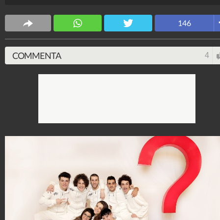
Raoul Bova e Matthew McConaughey.
Spettacolo Fanpage
146
4.053.345.016
-
9.454 video
-
76.076 foto
COMMENTA
4