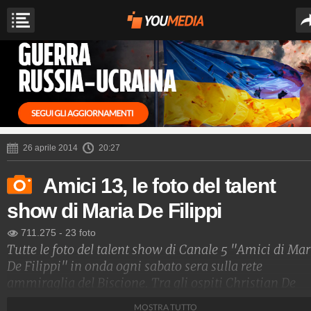
26 aprile 2014
20:27
Amici 13, le foto del talent
show di Maria De Filippi
711.275
-
23 foto
Tutte le foto del talent show di Canale 5 "Amici di Mar
De Filippi" in onda ogni sabato sera sulla rete
ammiraglia del Biscione. Tra gli ospiti Christian De
Sica, Robert De Niro, Riccardo Scamarcio, Gerry Scotti
MOSTRA TUTTO