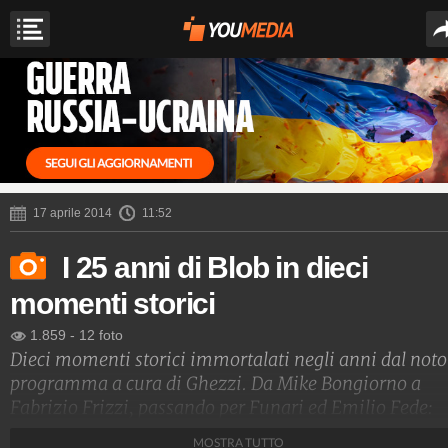
17 aprile 2014
11:52
I 25 anni di Blob in dieci
momenti storici
1.859
-
12 foto
Dieci momenti storici immortalati negli anni dal noto
programma a cura di Ghezzi. Da Mike Bongiorno a
Fabrizio Frizzi, passando per Funari ed Emilio Fede:
ecco le immagini che sono rimaste impresse nella sto
MOSTRA TUTTO