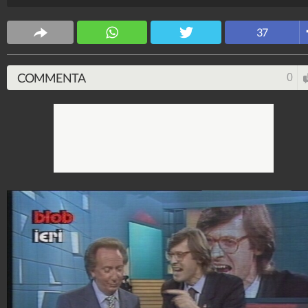
televisiva italiana.
Spettacolo Fanpage
37
4.053.371.440
-
9.455 video
-
76.076 foto
COMMENTA
0