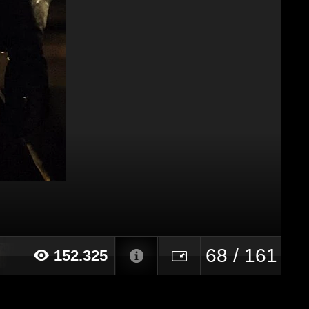
68 / 161
152.325
014 alle ore 23:13