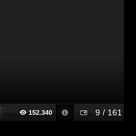
9 / 161
152.340
014 alle ore 23:13