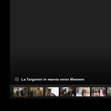
La Targarien in marcia verso Meereen
caricato da
SimonaSaviano