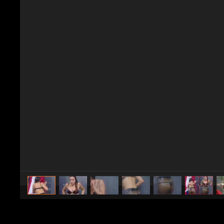
caricato da
antofox