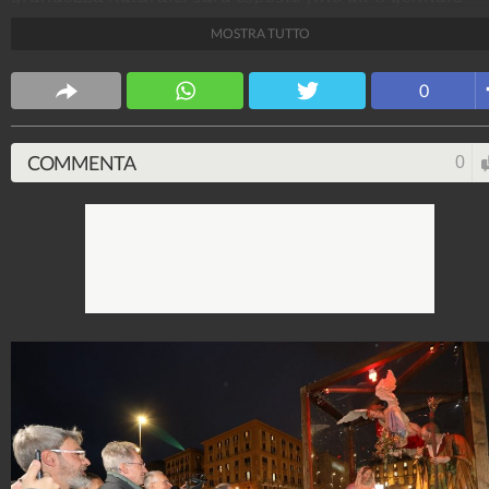
2025
MOSTRA TUTTO
Peppe Cozzolino
0
1.507.357
-
35 video
-
-49 foto
COMMENTA
0