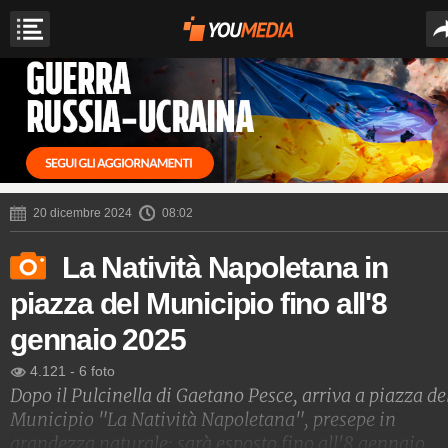
20 dicembre 2024
08:02
La Natività Napoletana in
piazza del Municipio fino all'8
gennaio 2025
4.121
-
6 foto
Dopo il Pulcinella di Gaetano Pesce, arriva a piazza de
Municipio "La Natività Napoletana", presepe in
grandezza naturale: sarà esposto fino all'8 gennaio