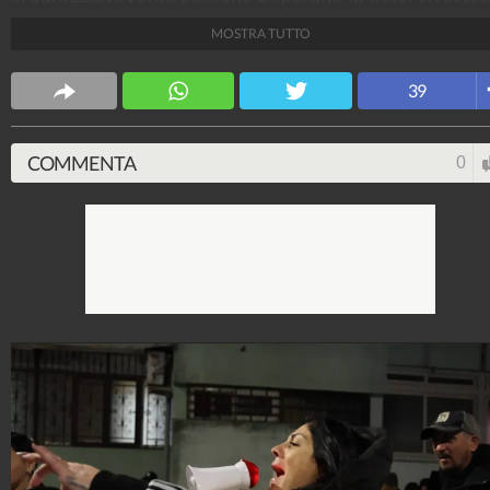
supporto anche dalla Presidente Giorgia Meloni.
MOSTRA TUTTO
Gaia Martignetti
39
254.838.196
-
854 video
-
38 foto
COMMENTA
0