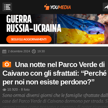
2 dicembre 2024
19:30
Una notte nel Parco Verde di
Caivano con gli sfrattati: “Perché
per noi non esiste perdono?”
10.920
-
8 foto
Sono ormai diversi giorni che le famiglie sfrattate dal
case del Parco Verde di Caivano dormono per strada. S
organizzano come possono e sperano di poter ricevere