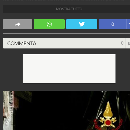
evacuate.
MOSTRA TUTTO
Fanpage.it Napoli
0
163.019.582
-
5.677 video
-
11.189 foto
COMMENTA
0