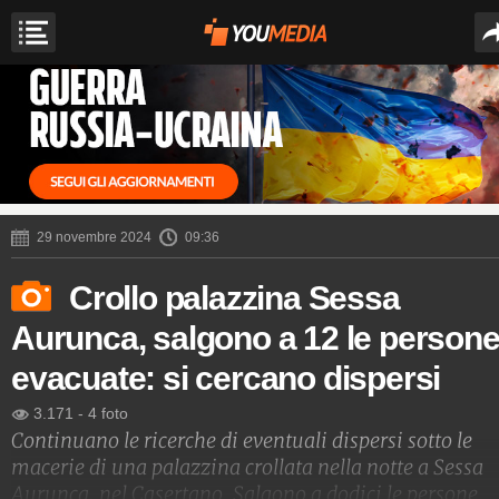
29 novembre 2024
09:36
Crollo palazzina Sessa
Aurunca, salgono a 12 le person
evacuate: si cercano dispersi
3.171
-
4 foto
Continuano le ricerche di eventuali dispersi sotto le
macerie di una palazzina crollata nella notte a Sessa
Aurunca, nel Casertano. Salgono a dodici le persone