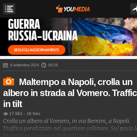
9 settembre 2024
09:28
Maltempo a Napoli, crolla un
albero in strada al Vomero. Traffi
in tilt
17.661
-
16 foto
Crolla un albero al Vomero, in via Bernini, a Napoli.
Traffico paralizzato nel quartiere collinare. Sul posto l
Protezione Civile e la Polizia Locale.