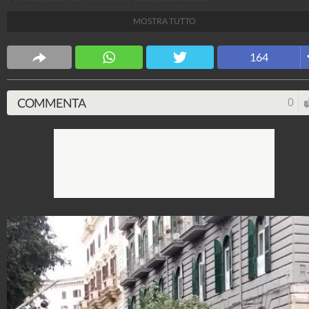
MOSTRA TUTTO
Fanpage.it Napoli
163.042.023
-
5.678 video
-
11.189 foto
164
COMMENTA
0