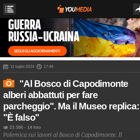
11 luglio 2024
17:46
"Al Bosco di Capodimonte
alberi abbattuti per fare
parcheggio". Ma il Museo replica:
"È falso"
23.386
-
14 foto
Polemica sui lavori al Bosco di Capodimonte. Il