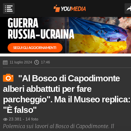
11 luglio 2024
17:46
"Al Bosco di Capodimonte
alberi abbattuti per fare
parcheggio". Ma il Museo replica:
"È falso"
23.381
-
14 foto
Polemica sui lavori al Bosco di Capodimonte. Il