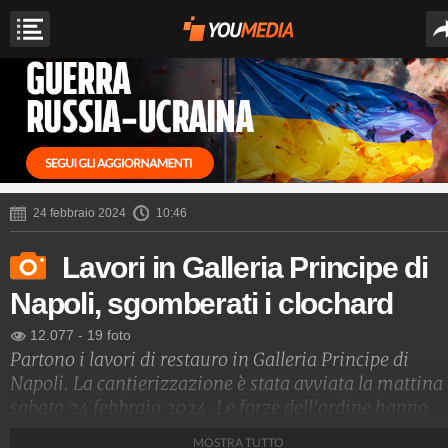
24 febbraio 2024
10:46
Lavori in Galleria Principe di
Napoli, sgomberati i clochard
12.077
-
19 foto
Partono i lavori di restauro in Galleria Principe di
Napoli. La cantierizzazione è stata avviata la mattina 
sabato 24 febbraio 2024. Le forze dell'ordine hanno
provveduto a smantellare la baraccopoli dei clochard
MOSTRA TUTTO