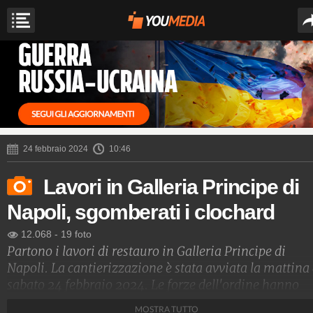
24 febbraio 2024
10:46
Lavori in Galleria Principe di
Napoli, sgomberati i clochard
12.068
-
19 foto
Partono i lavori di restauro in Galleria Principe di
Napoli. La cantierizzazione è stata avviata la mattina 
sabato 24 febbraio 2024. Le forze dell'ordine hanno
provveduto a smantellare la baraccopoli dei clochard
MOSTRA TUTTO