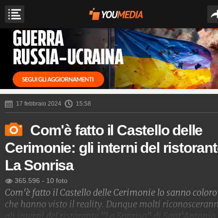
17 febbraio 2024
15:58
Com'è fatto il Castello delle
Cerimonie: gli interni del ristoran
La Sonrisa
365.596
-
10 foto
Com'è fatto il Castello delle Cerimonie lo sanno coloro
che hanno visto il reality. Dunque molti riconosceran
gli interni del ristorante "La Sonrisa" di Sant'Antonio