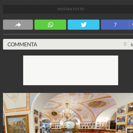
Abate (Napoli) al centro delle notizie di questi giorni.
MOSTRA TUTTO
Fanpage.it Napoli
7
163.038.286
-
5.678 video
-
11.189 foto
COMMENTA
0