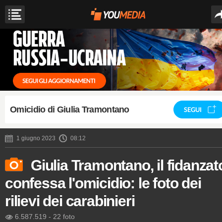
Omicidio di Giulia Tramontano
SEGUI
1 giugno 2023
08:12
Giulia Tramontano, il fidanzat
confessa l'omicidio: le foto dei
rilievi dei carabinieri
6.587.519
-
22 foto