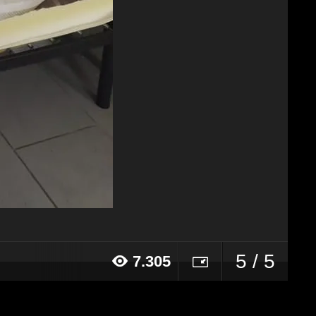
5 / 5
7.305
23 alle ore 13:09