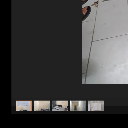
caricato da
Cronaca