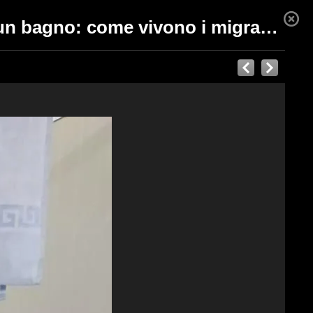
Naufragio Cutro, pochi letti, senza riscaldamento e con un bagno: come vivono i migranti sopravvissuti