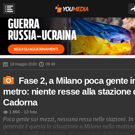
18 maggio 2020
09:48
Fase 2, a Milano poca gente i
metro: niente resse alla stazione 
Cadorna
1.866
-
13 foto
Poca gente sui mezzi, nessuna ressa nelle stazioni. In
generale è questa la situazione a Milano nella mattin
di oggi, lunedì 18 maggio, primo giorno delle nuove