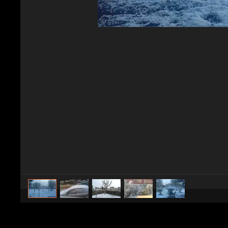
caricato da
Meteo Fanpage