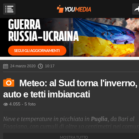
24 marzo 2020
10:17
Meteo: al Sud torna l'inverno,
auto e tetti imbiancati
4.055
-
5 foto
Neve e temperature in picchiata in
Puglia
, da Bari al
Foggiano, con cumuli di oltre 10 centimetri nei comu
della provincia di Faeto. La viabilità al momento è
MOSTRA TUTTO