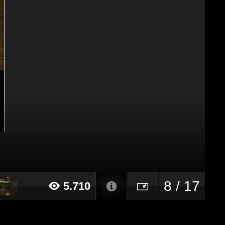
8 / 17
5.710
18 alle ore 23:08