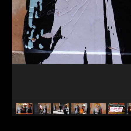
caricato da
valerio renzi