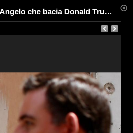
A due passi dal Vaticano il murales con Papa Francesco Angelo che bacia Donald Trum diavolo